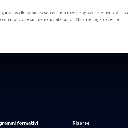
guro Los ciberataques son el arma más peligrosa del mundo. Así lo 
con motivo de su International Council. Christine Lagarde, en la
grammi formativi
Risorse