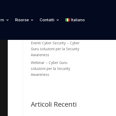
Categorie
orm
Risorse
Contatti
Italiano
Blog
Eventi Cyber Security – Cyber
Guru soluzioni per la Security
Awareness
Webinar – Cyber Guru
soluzioni per la Security
Awareness
Articoli Recenti