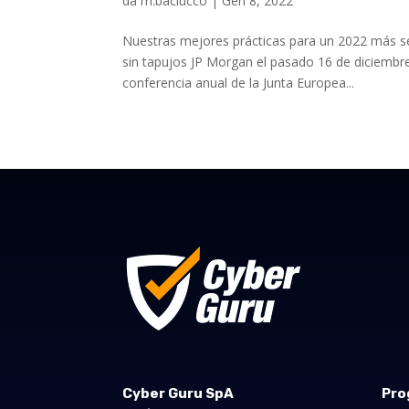
da
m.baciucco
|
Gen 8, 2022
Nuestras mejores prácticas para un 2022 más se
sin tapujos JP Morgan el pasado 16 de diciembre 
conferencia anual de la Junta Europea...
Cyber Guru SpA
Pro