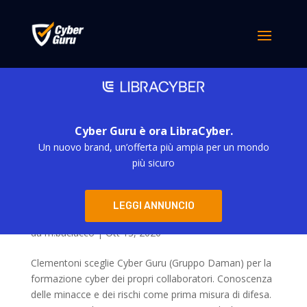
Cyber Guru è ora LibraCyber.
Un nuovo brand, un’offerta più ampia per un mondo
più sicuro
LEGGI ANNUNCIO
Clementoni, la sicurezza si impara (giocando) –
Data Manager
da
m.baciucco
|
Ott 13, 2020
Clementoni sceglie Cyber Guru (Gruppo Daman) per la
formazione cyber dei propri collaboratori. Conoscenza
delle minacce e dei rischi come prima misura di difesa.