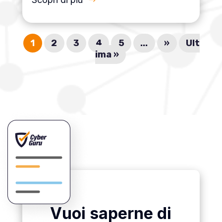
1
2
3
4
5
...
»
Ult
ima »
Vuoi saperne di