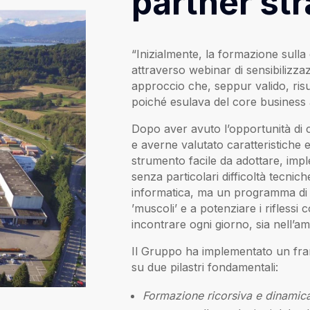
partner st
“Inizialmente, la formazione sulla
attraverso webinar di sensibilizza
approccio che, seppur valido, risu
poiché esulava del core business 
Dopo aver avuto l’opportunità di
e averne valutato caratteristiche e
strumento facile da adottare, im
senza particolari difficoltà tecnich
informatica, ma un programma d
’muscoli’ e a potenziare i rifless
incontrare ogni giorno, sia nell’am
Il Gruppo ha implementato un fra
su due pilastri fondamentali:
Formazione ricorsiva e dinamic