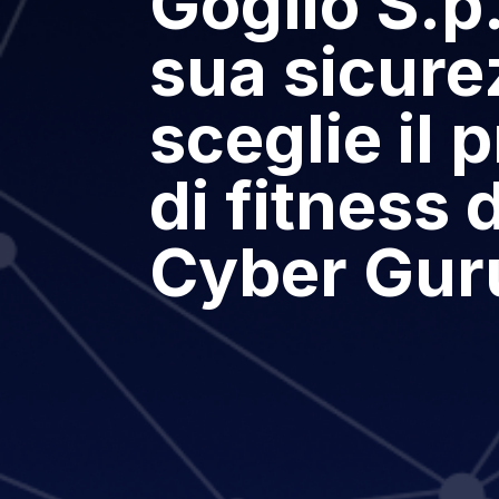
Goglio S.p.
sua sicure
sceglie il
di fitness d
Cyber Gur