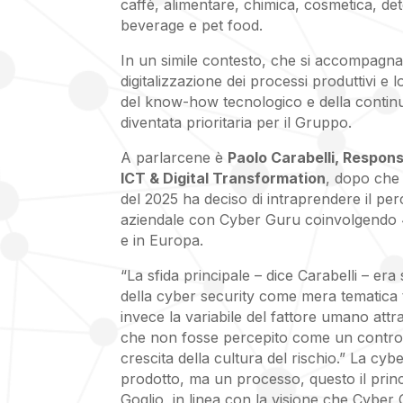
caffè, alimentare, chimica, cosmetica, det
beverage e pet food.
In un simile contesto, che si accompagn
digitalizzazione dei processi produttivi e l
del know-how tecnologico e della continu
diventata prioritaria per il Gruppo.
A parlarcene è
Paolo Carabelli, Respons
ICT & Digital Transformation
, dopo che 
del 2025 ha deciso di intraprendere il pe
aziendale con Cyber Guru coinvolgendo 41
e in Europa.
“La sfida principale – dice Carabelli – era
della cyber security come mera tematica 
invece la variabile del fattore umano at
che non fosse percepito come un contr
crescita della cultura del rischio.” La cy
prodotto, ma un processo, questo il princ
Goglio, in linea con la visione che Cyber