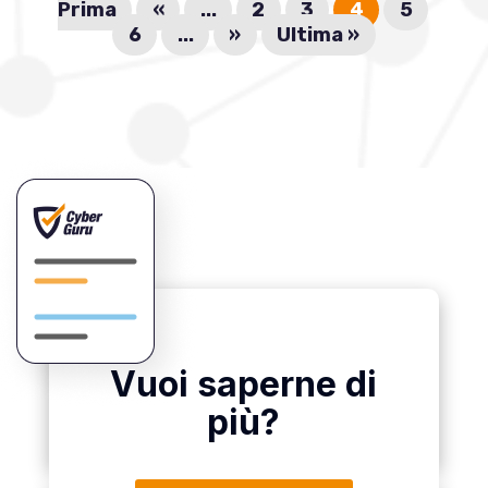
Prima
«
...
2
3
4
5
6
...
»
Ultima »
Vuoi saperne di
più?