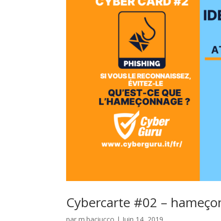
Cybercarte #02 – hameçonn
par
m.baciucco
|
Juin 14, 2019