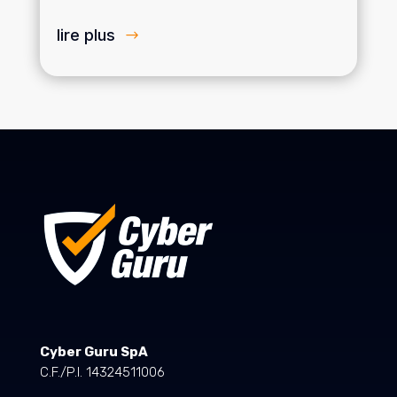
lire plus
Cyber Guru SpA
C.F./P.I. 14324511006