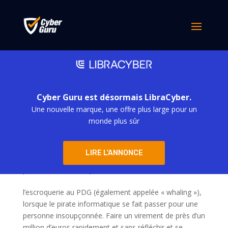
Cyber Guru est désormais LibraCyber.
Une nouvelle marque, une offre plus large pour un
monde plus sûr
Escroquerie au poste de PDG : le mot d’ordre
LIRE L'ANNONCE
est de ne faire confiance à personne
par
simona derubis
|
Avr 16, 2024
l’escroquerie au PDG (également appelée « whaling »),
lorsque le pirate informatique se fait passer pour une
personne insoupçonnée. Faire un virement de près d’un
million d’euros rapidement et sans réfléchir et se