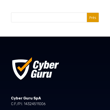
Près
Cyber Guru SpA
C.F./P.I. 14324511006