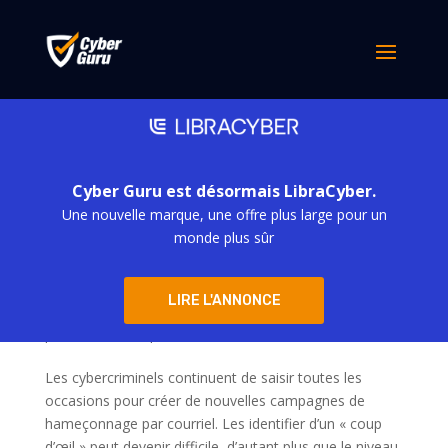
Cyber Guru est désormais LibraCyber.
Une nouvelle marque, une offre plus large pour un
monde plus sûr
Carte virtuelle #12 – 5 règles pour prévenir
LIRE L'ANNONCE
une attaque par hameçonnage
par
m.baciucco
|
Juil 24, 2020
Les cybercriminels continuent de saisir toutes les
occasions pour créer de nouvelles campagnes de
hameçonnage par courriel. Les identifier d’un « coup
d’œil » peut devenir difficile, d’autant plus que le niveau