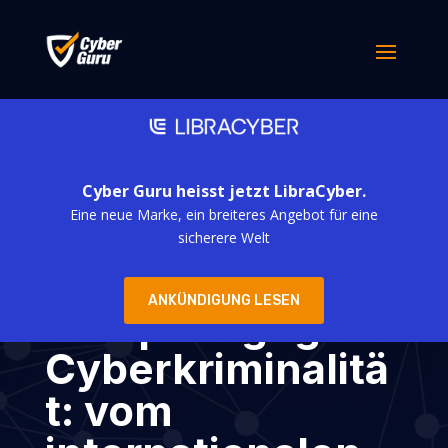
Cyber Guru heisst jetzt LibraCyber.
Eine neue Marke, ein breiteres Angebot für eine
Cuneo im
sicherere Welt
Zentrum des
ANKÜNDIGUNG LESEN
Kampfes gegen
Cyberkriminalitä
t: vom