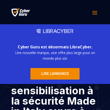
Cyber Guru est désormais LibraCyber.
Une nouvelle marque, une offre plus large pour un
Cyber Guru : la
monde plus sûr
plateforme de
LIRE L'ANNONCE
formation à la
sensibilisation à
la sécurité Made