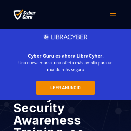
Cyber Guru es ahora LibraCyber.
Una nueva marca, una oferta más amplia para un
Cyber Guru, la
mundo más seguro
plataforma Made
LEER ANUNCIO
in Italy de
Security
Awareness