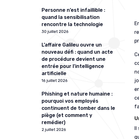
Personne n’est infaillible :
quand la sensibilisation
E
rencontre la technologie
r
30 juillet 2026
p
L’affaire Galileu ouvre un
nouveau défi : quand un acte
Ce
de procédure devient une
c
entrée pour l’intelligence
n
artificielle
j
16 juillet 2026
en
Phishing et nature humaine :
ce
pourquoi vos employés
f
continuent de tomber dans le
piège (et comment y
U
remédier)
Il
2 juillet 2026
qu