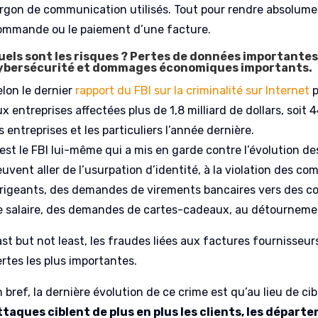
argon de communication utilisés. Tout pour rendre absolume
ommande ou le paiement d’une facture.
uels sont les risques ? Pertes de données importantes
ybersécurité et dommages économiques importants.
elon le dernier
rapport du FBI sur la criminalité sur Internet
p
x entreprises affectées plus de 1,8 milliard de dollars, soit 
s entreprises et les particuliers l’année dernière.
’est le FBI lui-même qui a mis en garde contre l’évolution d
euvent aller de l’usurpation d’identité, à la violation des 
irigeants, des demandes de virements bancaires vers des 
e salaire, des demandes de cartes-cadeaux, au détournemen
st but not least, les fraudes liées aux factures fournisseurs
ertes les plus importantes.
 bref, la dernière évolution de ce crime est qu’au lieu de ci
ttaques ciblent de plus en plus les clients, les départe