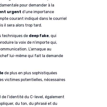
ondamentale pour demander à la
ent
urgent
d’une importance
mpte courant indiqué dans le courriel
 il sera alors trop tard.
res techniques de
deep fake
, qui
produire la voix de n’importe qui,
 communication. L’arnaque au
e chef lui-même qui fait la demande
le
de plus en plus sophistiquées
es victimes potentielles, nécessaires
l de l’identité du C-level, également
mpliquer, du ton, du phrasé et du