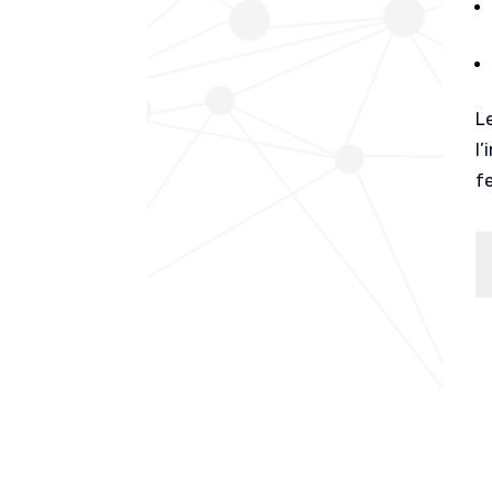
L
l
f