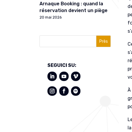
Arnaque Booking : quand la
d
réservation devient un piège
p
20 mai 2026
f
s’
Près
Ce
s’
r
SEGUICI SU:
p
vo
À 
g
po
L
la