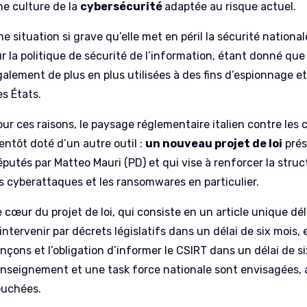
ne culture de la
cybersécurité
adaptée au risque actuel.
e situation si grave qu’elle met en péril la sécurité nation
ur la politique de sécurité de l’information, étant donné q
galement de plus en plus utilisées à des fins d’espionnage et
es États.
our ces raisons, le paysage réglementaire italien contre le
entôt doté d’un autre outil :
un nouveau projet de loi
prés
éputés par Matteo Mauri (PD) et qui vise à renforcer la stru
es cyberattaques et les ransomwares en particulier.
e cœur du projet de loi, qui consiste en un article unique 
intervenir par décrets législatifs dans un délai de six mois,
ançons et l’obligation d’informer le CSIRT dans un délai de s
enseignement et une task force nationale sont envisagées, a
ouchées.