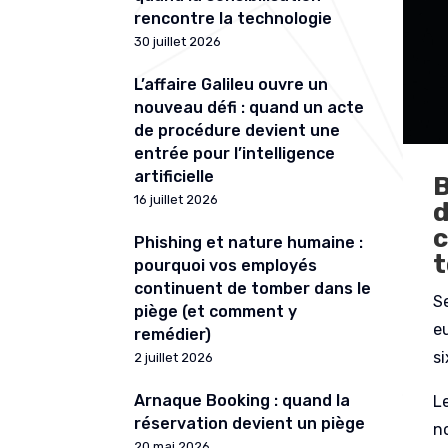
rencontre la technologie
30 juillet 2026
L’affaire Galileu ouvre un
nouveau défi : quand un acte
de procédure devient une
entrée pour l’intelligence
artificielle
B
16 juillet 2026
d
c
Phishing et nature humaine :
t
pourquoi vos employés
continuent de tomber dans le
Se
piège (et comment y
e
remédier)
s
2 juillet 2026
Arnaque Booking : quand la
L
réservation devient un piège
no
20 mai 2026