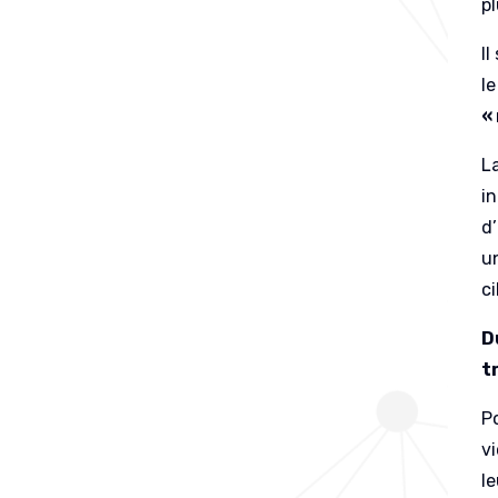
p
Il
l
«
L
i
d’
un
c
D
t
P
v
l