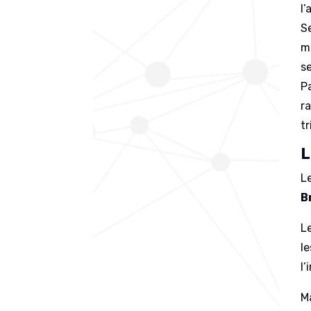
l’
S
m
se
P
r
t
L
L
B
L
l
l’
M