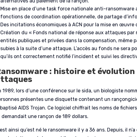
alternatives au paiement de la rançon.
Mise en place d’une task force nationale anti-ransomware a
fonctions de coordination opérationnelle, de partage d’inf
Des incitations économiques à ACN pour la mise en œuvre 
Création du « Fonds national de réponse aux attaques par 
entités publiques et privées dans la compensation, même p
subies à la suite d’une attaque. L’accès au fonds ne sera 
qu’ils ont correctement notifié l’incident et suivi les direct
ansomware : histoire et évolution
attaques
n 1989, lors d’une conférence sur le sida, un biologiste no
ersonnes présentes une disquette contenant un rançongicie
baptisé AIDS Trojan. Ce logiciel chiffrait les noms de fichie
t demandait une rançon de 189 dollars.
est ainsi qu’est né le ransomware il y a 36 ans. Depuis, il n’