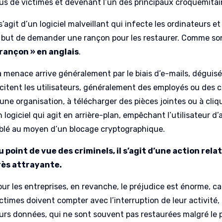
lus de victimes et devenant l’un des principaux croquemita
 s’agit d’un logiciel malveillant qui infecte les ordinateurs
e but de demander une rançon pour les restaurer. Comme so
 rançon » en anglais
.
a menace arrive généralement par le biais d’e-mails, déguisé
ncitent les utilisateurs, généralement des employés ou des c
une organisation, à télécharger des pièces jointes ou à cliqu
 logiciel qui agit en arrière-plan, empêchant l’utilisateur d’
iblé au moyen d’un blocage cryptographique.
u point de vue des criminels, il s’agit d’une action rel
rès attrayante.
our les entreprises, en revanche, le préjudice est énorme, ca
ictimes doivent compter avec l’interruption de leur activit
eurs données, qui ne sont souvent pas restaurées malgré le p