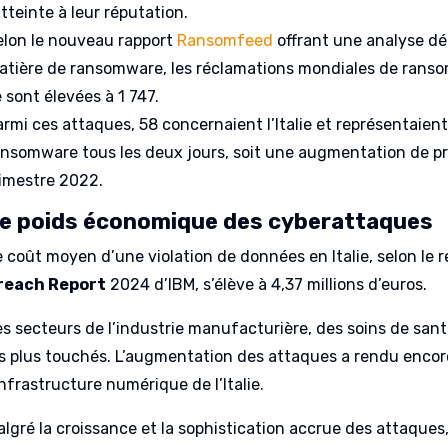
atteinte à leur réputation.
elon le nouveau rapport
Ransomfeed
offrant une analyse dé
atière de ransomware, les réclamations mondiales de rans
 sont élevées à 1 747.
armi ces attaques, 58 concernaient l’Italie et représentaien
ansomware tous les deux jours, soit une augmentation de p
rimestre 2022.
e poids économique des cyberattaques
e coût moyen d’une violation de données en Italie, selon le 
reach Report
2024 d’IBM, s’élève à 4,37 millions d’euros.
es secteurs de l’industrie manufacturière, des soins de sant
es plus touchés. L’augmentation des attaques a rendu encore 
infrastructure numérique de l’Italie.
algré la croissance et la sophistication accrue des attaques,