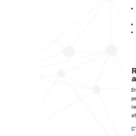
R
E
p
re
e
C’