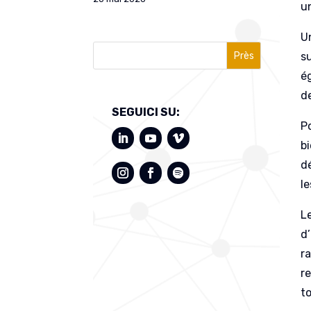
u
Un
Près
s
é
d
SEGUICI SU:
P
bi
d
l
L
d’
r
r
t