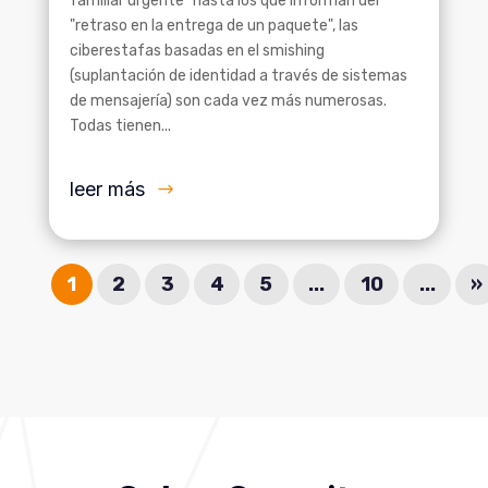
familiar urgente" hasta los que informan del
"retraso en la entrega de un paquete", las
ciberestafas basadas en el smishing
(suplantación de identidad a través de sistemas
de mensajería) son cada vez más numerosas.
Todas tienen...
leer más
1
2
3
4
5
...
10
...
»