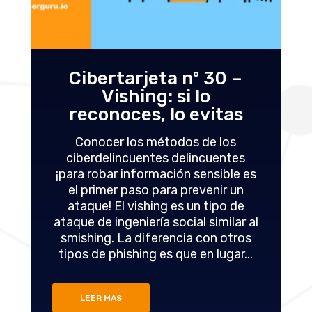
 –
Cibertarjeta nº 29 –
Smishing: si lo
as
reconoces, lo evitas
os
Desde los mensajes sobre una
tes
"emergencia familiar urgente" hasta
le es
los que informan del "retraso en la
 un
entrega de un paquete", las
 de
ciberestafas basadas en el
lar al
smishing (suplantación de identidad
tros
a través de sistemas de mensajería)
ar...
son cada vez más numerosas.
Todas...