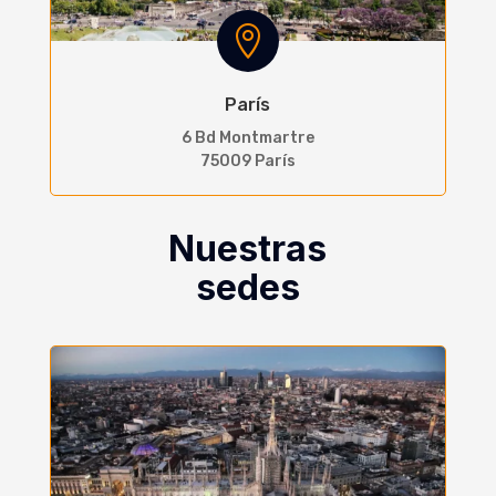

París
6 Bd Montmartre
75009 París
Nuestras
sedes