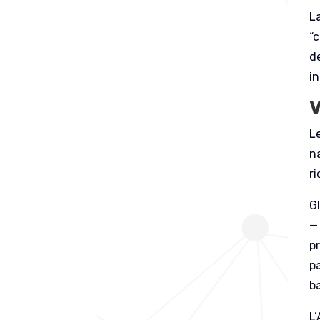
L
“c
de
in
V
L
n
r
Gl
— 
p
pa
ba
L