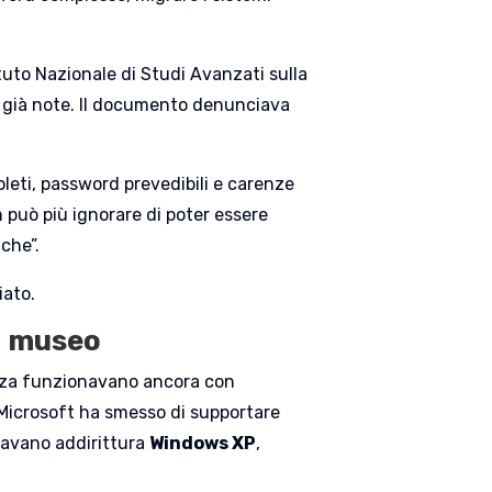
tuto Nazionale di Studi Avanzati sulla
tà già note. Il documento denunciava
oleti, password prevedibili e carenze
 può più ignorare di poter essere
che”.
iato.
a museo
rezza funzionavano ancora con
Microsoft ha smesso di supportare
zavano addirittura
Windows XP
,