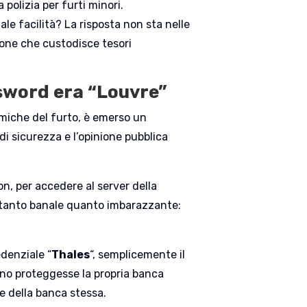
 polizia per furti minori.
e facilità? La risposta non sta nelle
zione che custodisce tesori
ssword era “Louvre”
amiche del furto, è emerso un
di sicurezza e l’opinione pubblica
n, per accedere al server della
 tanto banale quanto imbarazzante:
edenziale “
Thales
“, semplicemente il
ino proteggesse la propria banca
me della banca stessa.