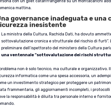
ersona con un gilet catarifrangente su un montacarichi add
omenica mattina.
na governance inadeguata e una c
icurezza inesistente
La ministra della Cultura, Rachida Dati, ha dovuto ammett
sottovalutazione cronica e strutturale del rischio di furti”.
preliminare dell’ispettorato del ministero della Cultura par
una ventennale “sottovalutazione dei rischi struttural
 problema non è solo tecnico, ma culturale e organizzativo. Il
icurezza informatica come una spesa accessoria, un adempi
ome un investimento strategico per proteggere un patrimon
tata frammentaria, gli aggiornamenti incompleti, i protocolli
ve la responsabilità è diluita tra personale interno e fornit
omando.