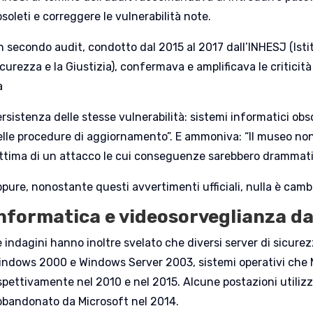
soleti e correggere le vulnerabilità note.
n secondo audit, condotto dal 2015 al 2017 dall’INHESJ (Isti
icurezza e la Giustizia), confermava e amplificava le critici
a
rsistenza delle stesse vulnerabilità: sistemi informatici obs
elle procedure di aggiornamento”. E ammoniva: “Il museo non
ittima di un attacco le cui conseguenze sarebbero drammati
pure, nonostante questi avvertimenti ufficiali, nulla è camb
nformatica e videosorveglianza d
e indagini hanno inoltre svelato che diversi server di sicu
indows 2000 e Windows Server 2003, sistemi operativi che 
ispettivamente nel 2010 e nel 2015. Alcune postazioni utiliz
bbandonato da Microsoft nel 2014.