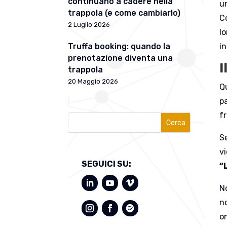
continuano a cadere nella
un
trappola (e come cambiarlo)
C
2 Luglio 2026
lo
in
Truffa booking: quando la
prenotazione diventa una
I
trappola
20 Maggio 2026
Q
pa
f
Cerca
S
v
SEGUICI SU:
“
N
n
o