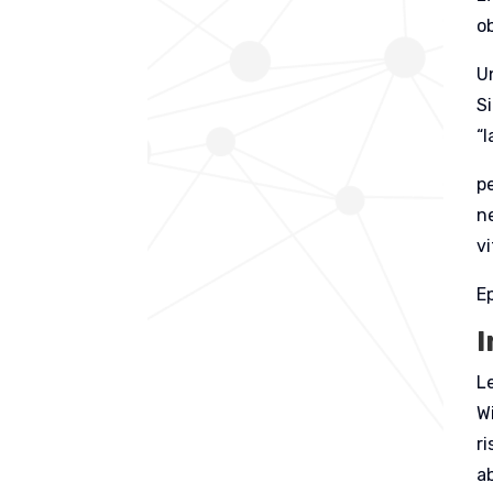
ob
U
S
“l
pe
n
v
Ep
I
L
W
r
a