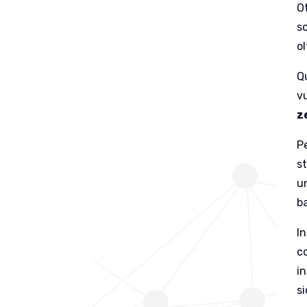
Ot
s
ol
Q
vu
z
P
st
u
ba
I
c
i
si