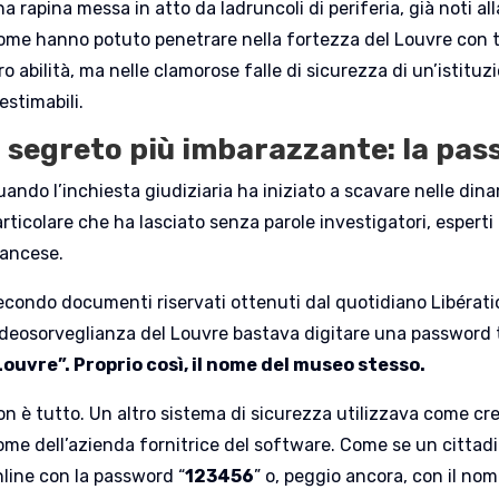
a rapina messa in atto da ladruncoli di periferia, già noti alla
ome hanno potuto penetrare nella fortezza del Louvre con tal
ro abilità, ma nelle clamorose falle di sicurezza di un’istitu
estimabili.
l segreto più imbarazzante: la pa
uando l’inchiesta giudiziaria ha iniziato a scavare nelle din
rticolare che ha lasciato senza parole investigatori, esperti 
rancese.
econdo documenti riservati ottenuti dal quotidiano Libératio
ideosorveglianza del Louvre bastava digitare una password
Louvre”. Proprio così, il nome del museo stesso.
on è tutto. Un altro sistema di sicurezza utilizzava come cr
ome dell’azienda fornitrice del software. Come se un cittad
nline con la password “
123456
” o, peggio ancora, con il no