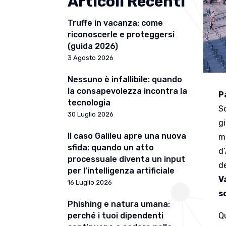
Articoli Recenti
Truffe in vacanza: come
riconoscerle e proteggersi
(guida 2026)
3 Agosto 2026
Nessuno è infallibile: quando
la consapevolezza incontra la
P
tecnologia
S
30 Luglio 2026
g
Il caso Galileu apre una nuova
m
sfida: quando un atto
d’
processuale diventa un input
de
per l’intelligenza artificiale
V
16 Luglio 2026
s
Phishing e natura umana:
Qu
perché i tuoi dipendenti