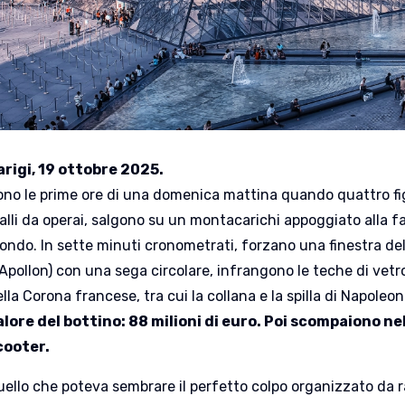
arigi, 19 ottobre 2025.
ono le prime ore di una domenica mattina quando quattro fig
ialli da operai, salgono su un montacarichi appoggiato alla 
ondo. In sette minuti cronometrati, forzano una finestra de
Apollon) con una sega circolare, infrangono le teche di vetro
lla Corona francese, tra cui la collana e la spilla di Napoleo
alore del bottino: 88 milioni di euro. Poi scompaiono nel
cooter.
ello che poteva sembrare il perfetto colpo organizzato da raf