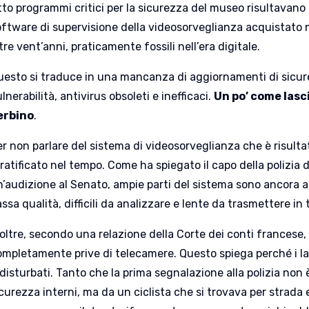
to programmi critici per la sicurezza del museo risultavano “n
oftware di supervisione della videosorveglianza acquistato 
tre vent’anni, praticamente fossili nell’era digitale.
uesto si traduce in una mancanza di aggiornamenti di sicur
lnerabilità, antivirus obsoleti e inefficaci.
Un po’ come lasci
erbino
.
er non parlare del sistema di videosorveglianza che è risul
ratificato nel tempo. Come ha spiegato il capo della polizia d
n’audizione al Senato, ampie parti del sistema sono ancora 
ssa qualità, difficili da analizzare e lente da trasmettere in
noltre, secondo una relazione della Corte dei conti francese
ompletamente prive di telecamere. Questo spiega perché i la
ndisturbati. Tanto che la prima segnalazione alla polizia non
curezza interni, ma da un ciclista che si trovava per strada