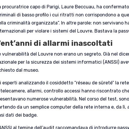
a procuratrice capo di Parigi, Laure Beccuau, ha confermato 
riminali di basso profilo i cui ritratti non corrispondono a qu
lla criminalità organizzata”. In altre parole: non servivano h
ternazionali per violare i sistemi del Louvre. Bastava la pa
ent’anni di allarmi inascoltati
e vulnerabilità del Louvre non erano un segreto. Già nel dice
azionale per la sicurezza dei sistemi informatici (ANSSI) av
ichiesto dal museo.
i esperti analizzando il cosiddetto “réseau de sûreté” la rete 
telecamere, allarmi, controllo accessi hanno riscontrato che l
resentavano numerose vulnerabilità. Nel corso del test, sono
rtendo da un semplice computer della rete interna e, da lì, a
si dati dei badge.
’ANSSI al temine dell’audit raccomandava di introdurre pass