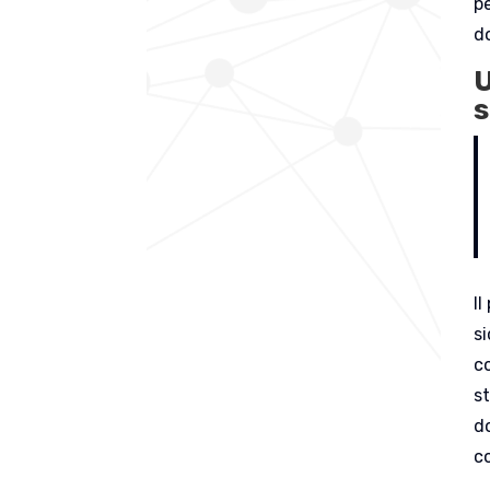
p
d
U
s
Il
s
c
s
do
c