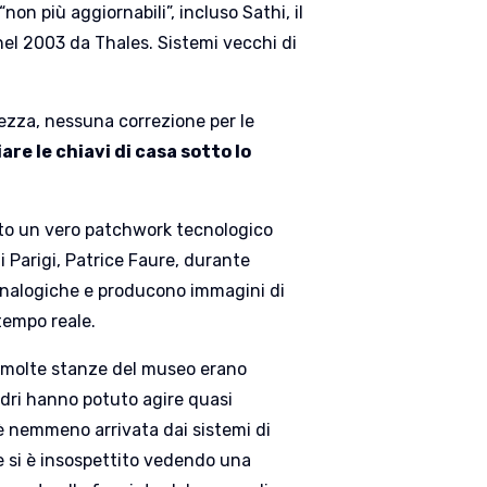
on più aggiornabili”, incluso Sathi, il
nel 2003 da Thales. Sistemi vecchi di
ezza, nessuna correzione per le
are le chiavi di casa sotto lo
tato un vero patchwork tecnologico
i Parigi, Patrice Faure, durante
analogiche e producono immagini di
 tempo reale.
, molte stanze del museo erano
dri hanno potuto agire quasi
 è nemmeno arrivata dai sistemi di
 e si è insospettito vedendo una