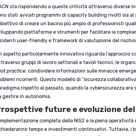
ACN sta rispondendo a queste criticità attraverso diverse in
no stati avviati programmi di capacity building rivolti sia al
obiettivo di creare un bacino più ampio di professionisti qual
viluppando piattaforme e strumenti per facilitare la complian
cidenti user-friendly e framework di valutazione del rischio 
n aspetto particolarmente innovativo riguarda l’approccio c
traverso gruppi di lavoro settoriali e tavoli tecnici, le org
est practice
, condividere informazioni sulle minacce emerge
roblemi ricorrenti. Questo modello di “sicurezza collaborati
aradigma rispetto al passato, quando la cybersicurezza era
a gestire in autonomia.
rospettive future e evoluzione de
’implementazione completa della NIS2 e la piena operatività d
chiederanno tempo e investimenti continuativi. Tuttavia, i be