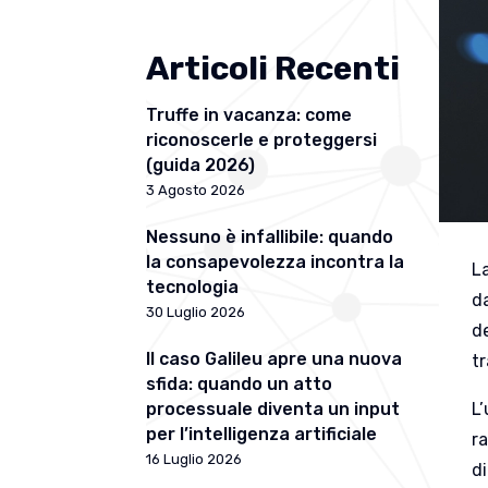
Articoli Recenti
Truffe in vacanza: come
riconoscerle e proteggersi
(guida 2026)
3 Agosto 2026
Nessuno è infallibile: quando
la consapevolezza incontra la
L
tecnologia
da
30 Luglio 2026
d
Il caso Galileu apre una nuova
t
sfida: quando un atto
L’
processuale diventa un input
per l’intelligenza artificiale
r
16 Luglio 2026
di