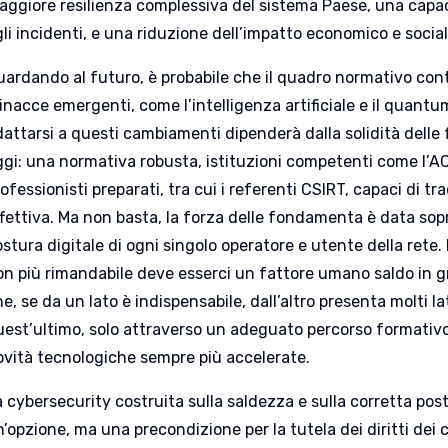
aggiore resilienza complessiva del sistema Paese, una capaci
li incidenti, e una riduzione dell’impatto economico e social
uardando al futuro, è probabile che il quadro normativo cont
nacce emergenti, come l’intelligenza artificiale e il quantum
dattarsi a questi cambiamenti dipenderà dalla solidità del
ggi: una normativa robusta, istituzioni competenti come l’A
ofessionisti preparati, tra cui i referenti CSIRT, capaci di tr
ffettiva. Ma non basta, la forza delle fondamenta è data sop
ostura digitale di ogni singolo operatore e utente della rete
on più rimandabile deve esserci un fattore umano saldo in g
e, se da un lato è indispensabile, dall’altro presenta molti la
uest’ultimo, solo attraverso un adeguato percorso formativo,
ovità tecnologiche sempre più accelerate.
a cybersecurity costruita sulla saldezza e sulla corretta po
’opzione, ma una precondizione per la tutela dei diritti dei 