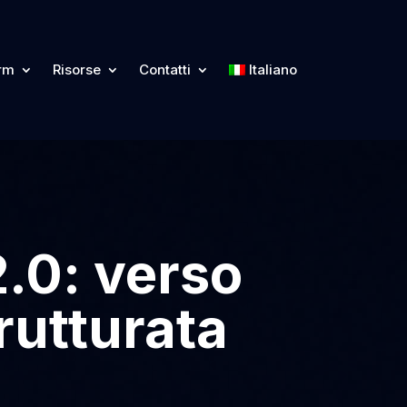
orm
Risorse
Contatti
Italiano
2.0: verso
rutturata