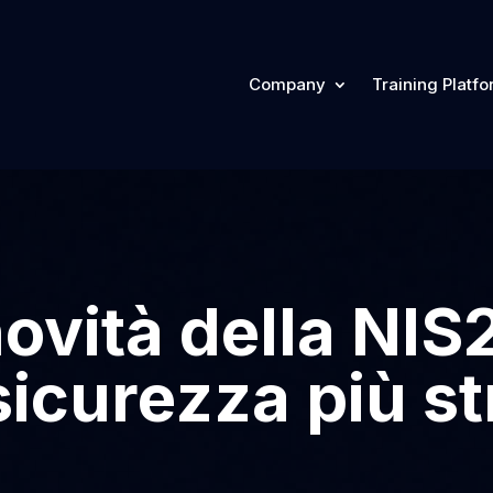
Company
Training Platf
novità della NIS
icurezza più st