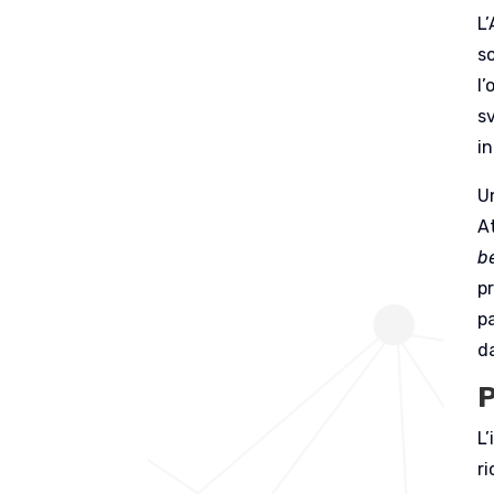
L’
so
l’
s
in
U
At
b
p
p
d
P
L
ri