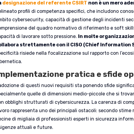
a
designazione del referente CSIRT
non è un mero ad
elineato profili di competenza specifici, che includono con
mbito cybersecurity, capacità di gestione degli incidenti s
omprensione del quadro normativo di riferimento e soft skills
apacità di lavorare sotto pressione.
In molte organizzazion
ollabora strettamente con il CISO (Chief Information S
ecificità risiede nella focalizzazione sul rapporto con l’eco
ibernetica.
mplementazione pratica e sfide op
adozione di questi nuovi requisiti sta ponendo sfide significa
pecialmente quelle di dimensioni medio-piccole che si trovan
on obblighi strutturati di cybersicurezza. La carenza di co
avoro rappresenta uno dei principali ostacoli: secondo stime 
cine di migliaia di professionisti esperti in sicurezza inform
sigenze attuali e future.