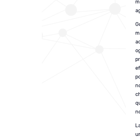
m
ag
G
mi
a
o
pr
e
p
n
ch
q
n
L
un