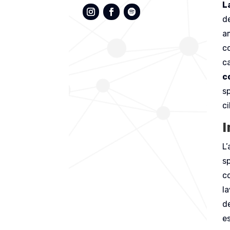
L
d
a
c
c
c
sp
c
I
L’
s
c
l
de
e