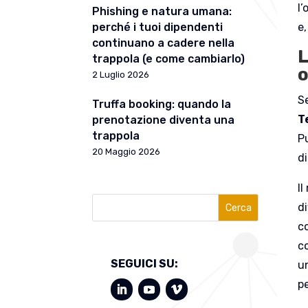
l’
Phishing e natura umana:
e,
perché i tuoi dipendenti
continuano a cadere nella
L
trappola (e come cambiarlo)
o
2 Luglio 2026
Se
Truffa booking: quando la
T
prenotazione diventa una
trappola
Pu
20 Maggio 2026
di
I
di
Cerca
co
c
SEGUICI SU:
u
p