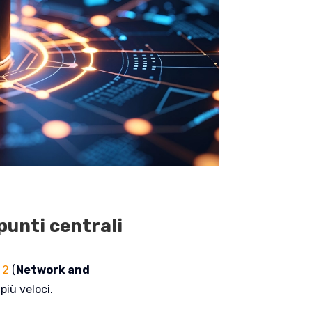
punti centrali
 2
(
Network and
più veloci.