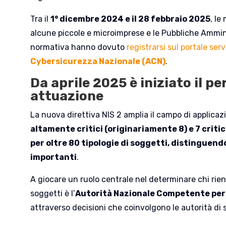
Tra il
1° dicembre 2024 e il 28 febbraio 2025
, le
alcune piccole e microimprese e le Pubbliche Ammini
normativa hanno dovuto
registrarsi sul portale servi
Cybersicurezza Na
z
ionale (ACN)
.
Da aprile 2025 è iniziato il pe
attuazione
La nuova direttiva NIS 2 amplia il campo di applica
altamente critici (originariamente 8) e 7 criti
per oltre 80 tipologie di soggetti, distinguendo
importanti
.
A giocare un ruolo centrale nel determinare chi rient
soggetti è l’
Autorità Nazionale Competente per 
attraverso decisioni che coinvolgono le autorità di s