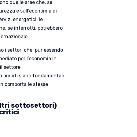
dono quelle aree che, se
rezza e sull’economia di
ervizi energetici, le
he, se interrotti, potrebbero
nternazionale.
no i settori che, pur essendo
mmediato per l’economia in
il settore
i ambiti siano fondamentali
non comporta le stesse
altri sottosettori)
critici