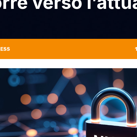
orre verso l’att
NESS