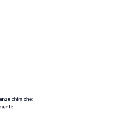
tanze chimiche;
menti;