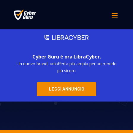
Cyber Guru è ora LibraCyber.
Un nuovo brand, un’offerta più ampia per un mondo
Clusit 2025:
più sicuro
Italia sempre nel
LEGGI ANNUNCIO
mirino