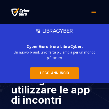
Cyber Guru è ora LibraCyber.
Un nuovo brand, un’offerta più ampia per un mondo
Truffe
più sicuro
romantiche: utili
LEGGI ANNUNCIO
consigli su come
utilizzare le app
di incontri