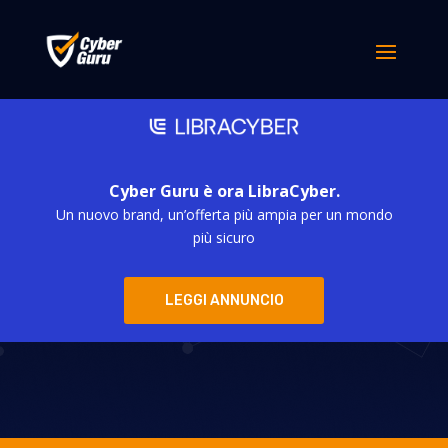
Cyber Guru è ora LibraCyber.
Un nuovo brand, un’offerta più ampia per un mondo
It Wallet, il
più sicuro
luccichìo e i tanti
LEGGI ANNUNCIO
lati oscuri…