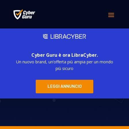
Cyber Guru è ora LibraCyber.
Un nuovo brand, un’offerta più ampia per un mondo
Deepfake:
più sicuro
sventata truffa
LEGGI ANNUNCIO
alla Ferrari