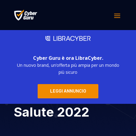
Cyber Guru è ora LibraCyber.
Un nuovo brand, un’offerta più ampia per un mondo
Cyber Guru
più sicuro
parteciperà a
LEGGI ANNUNCIO
Forum Sistema
Salute 2022