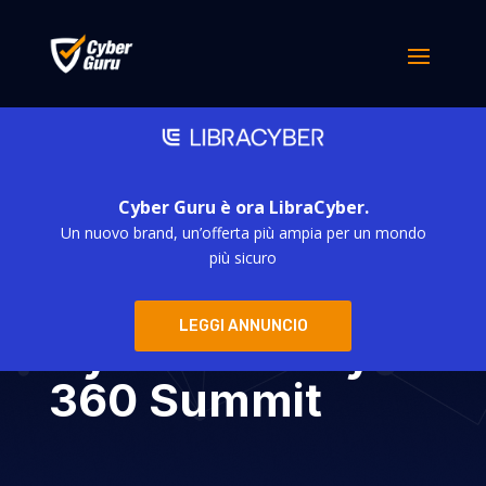
Cyber Guru è ora LibraCyber.
Un nuovo brand, un’offerta più ampia per un mondo
Cyber Guru
più sicuro
partecipa a
LEGGI ANNUNCIO
Cybersecurity
360 Summit