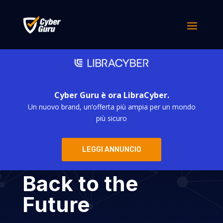
Cyber Guru è ora LibraCyber.
Un nuovo brand, un’offerta più ampia per un mondo
Cyber Guru
più sicuro
partecipa a
LEGGI ANNUNCIO
Sicurezza ICT:
Back to the
Future