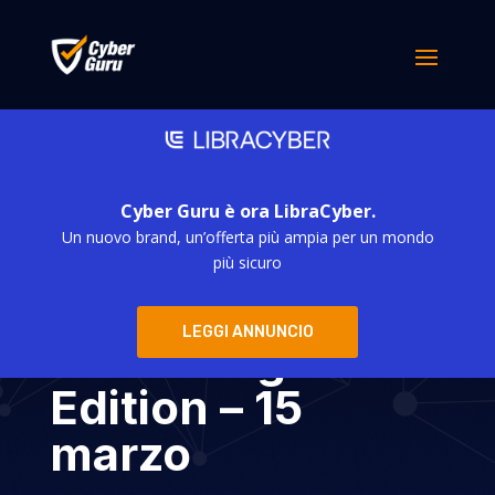
Cyber Guru è ora LibraCyber.
Un nuovo brand, un’offerta più ampia per un mondo
Security Summit
più sicuro
2022 –
LEGGI ANNUNCIO
Streaming
Edition – 15
marzo