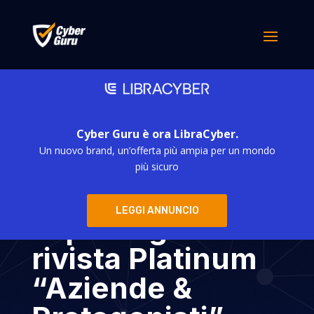
Cyber Guru è ora LibraCyber.
Un nuovo brand, un’offerta più ampia per un mondo
Conoscere il lato
più sicuro
oscuro del web e
LEGGI ANNUNCIO
saperlo gestire –
rivista Platinum
“Aziende &