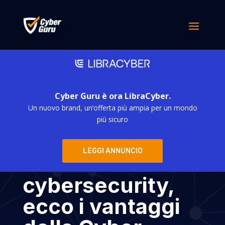
Cyber Guru è ora LibraCyber.
Un nuovo brand, un’offerta più ampia per un mondo
Digital360
più sicuro
Awards 2021 –
LEGGI ANNUNCIO
Formazione
cybersecurity,
ecco i vantaggi