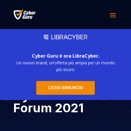
Cyber Guru è ora LibraCyber.
Un nuovo brand, un’offerta più ampia per un mondo
Cyber Guru
più sicuro
partecipa al
LEGGI ANNUNCIO
Cyber Resilience
Forum 2021