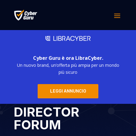
Cyber Guru è ora LibraCyber.
Un nuovo brand, un’offerta più ampia per un mondo
Cyber Guru
più sicuro
partecipa al
LEGGI ANNUNCIO
RICHMOND IT
DIRECTOR
FORUM