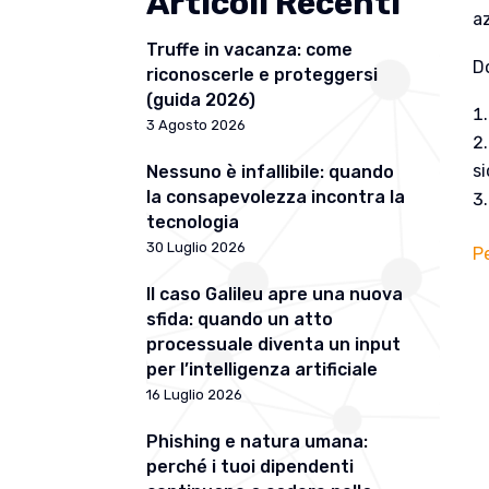
Articoli Recenti
az
Truffe in vacanza: come
D
riconoscerle e proteggersi
(guida 2026)
3 Agosto 2026
s
Nessuno è infallibile: quando
la consapevolezza incontra la
tecnologia
30 Luglio 2026
P
Il caso Galileu apre una nuova
sfida: quando un atto
processuale diventa un input
per l’intelligenza artificiale
16 Luglio 2026
Phishing e natura umana:
perché i tuoi dipendenti