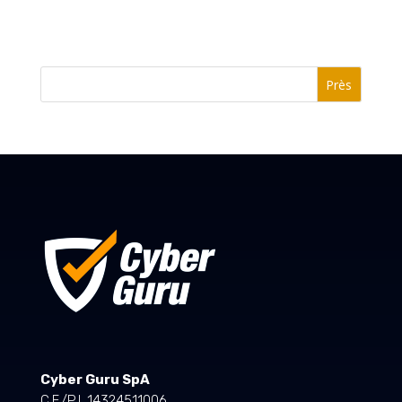
Près
Cyber Guru SpA
C.F./P.I. 14324511006