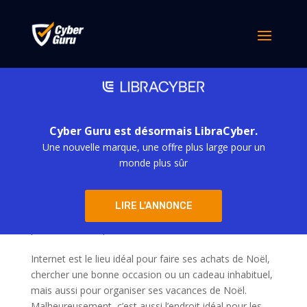
Cyber Guru est désormais LibraCyber.
Une nouvelle marque, une offre plus large pour un
monde plus sûr
Carte virtuelle #20 – Pour un Noël résolument
LIRE L'ANNONCE
plus « cyber », mais en toute sécurité
par
m.baciucco
|
Déc 6, 2021
Internet est le lieu idéal pour faire ses achats de Noël,
chercher une bonne occasion ou un cadeau inhabituel,
mais aussi pour organiser ses vacances de Noël.
Malheureusement, c’est aussi l’endroit idéal pour les