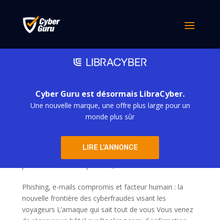
Cyber Guru est désormais LibraCyber.
Une nouvelle marque, une offre plus large pour un
monde plus sûr
Arnaque Booking : quand la réservation devient
LIRE L'ANNONCE
un piège
par
simona derubis
|
Mai 20, 2026
Phishing, e-mails compromis et facteur humain : la
nouvelle frontière des cyberfraudes visant les
voyageurs L’arnaque qui sait tout de vous Vous venez