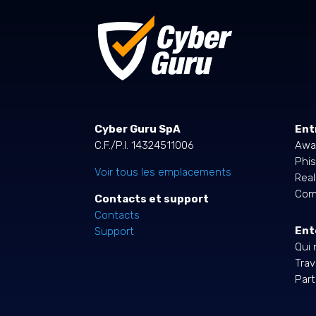
Cyber Guru SpA
Ent
C.F./P.I. 14324511006
Awa
Phis
Voir tous les emplacements
Rea
Comp
Contacts et support
Contacts
Ent
Support
Qui
Trav
Part