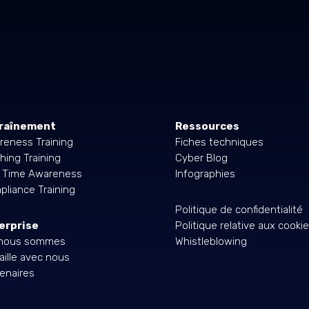
raînement
Ressources
reness Training
Fiches techniques
hing Training
Cyber Blog
l Time Awareness
Infographies
liance Training
Politique de confidentialité
erprise
Politique relative aux cooki
 nous sommes
Whistleblowing
aille avec nous
enaires