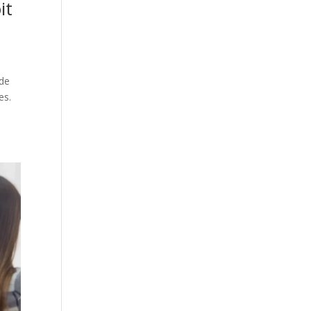
it
 de
es.