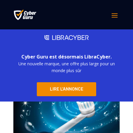
Le danger de se brosser
les dents : une attaque
DDoS lancée sur trois
millions de brosses à
dents
Cyber Guru est désormais LibraCyber.
Une nouvelle marque, une offre plus large pour un
par
simona derubis
|
Fév 27, 2024
monde plus sûr
LIRE L'ANNONCE