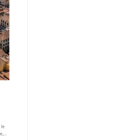
 le
,...