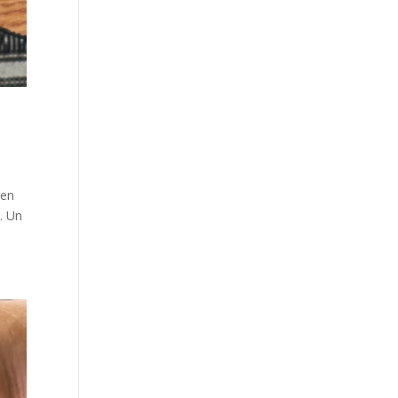
 en
n. Un