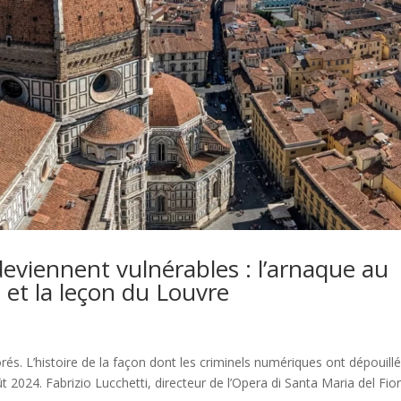
eviennent vulnérables : l’arnaque au
 et la leçon du Louvre
rés. L’histoire de la façon dont les criminels numériques ont dépouillé
024. Fabrizio Lucchetti, directeur de l’Opera di Santa Maria del Fiore