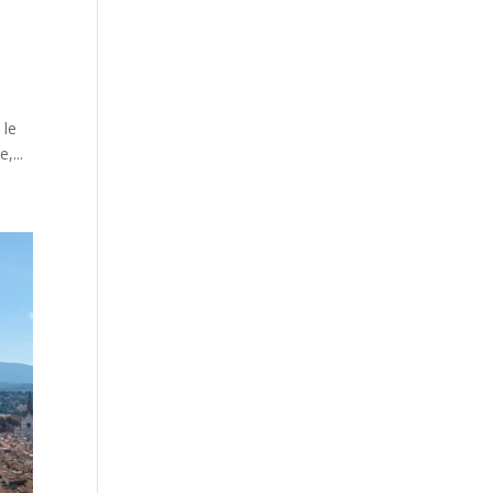
 le
,...