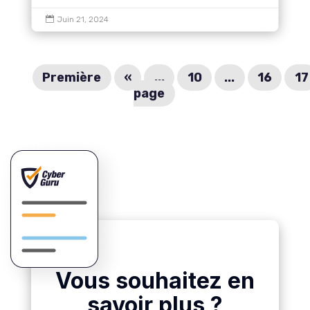

Juin 21, 2024
Première
«
...
10
...
16
17
page
Vous souhaitez en
savoir plus ?