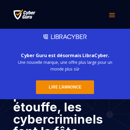
Cyber Guru est désormais LibraCyber.
Une nouvelle marque, une offre plus large pour un
Escroqueries et
monde plus sûr
fêtes : si leur
LIRE L'ANNONCE
parfum nous
étouffe, les
cybercriminels