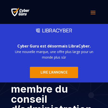
Cyber Guru est désormais LibraCyber.
Une nouvelle marque, une offre plus large pour un
Cyber Guru :
monde plus sûr
Dave Kellogg
LIRE L'ANNONCE
nouveau
membre du
conseil