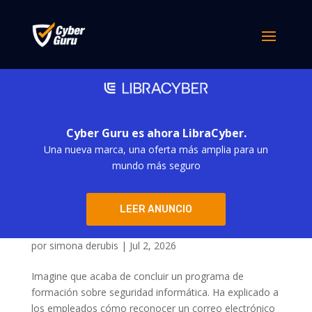
Cyber Guru es ahora LibraCyber.
Una nueva marca, una oferta más amplia para un
mundo más seguro
Phishing y naturaleza humana: por qué sus
LEER ANUNCIO
empleados siguen cayendo en la trampa (y
cómo cambiarlo)
por
simona derubis
|
Jul 2, 2026
Imagine que acaba de concluir un programa de
formación sobre seguridad informática. Ha explicado a
los empleados cómo reconocer un correo electrónico