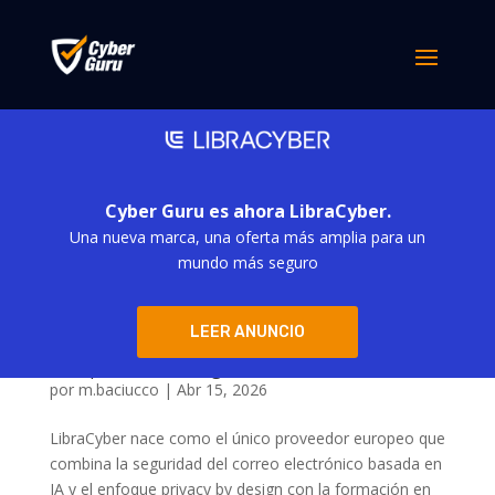
Cyber Guru es ahora LibraCyber.
Una nueva marca, una oferta más amplia para un
mundo más seguro
Libraesva y Cyber Guru completan su fusión
LEER ANUNCIO
estratégica y lanzan LibraCyber, el nuevo líder
europeo en ciberseguridad
por
m.baciucco
|
Abr 15, 2026
LibraCyber nace como el único proveedor europeo que
combina la seguridad del correo electrónico basada en
IA y el enfoque privacy by design con la formación en