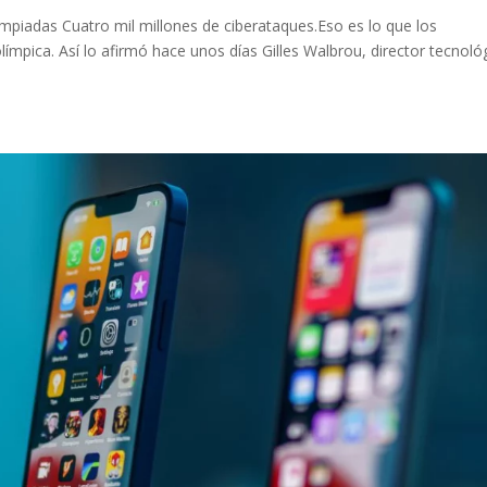
mpiadas Cuatro mil millones de ciberataques.Eso es lo que los
límpica. Así lo afirmó hace unos días Gilles Walbrou, director tecnoló