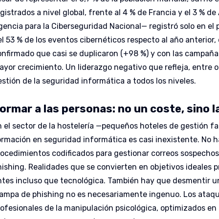
gistrados a nivel global, frente al 4 % de Francia y el 3 % d
gencia para la Ciberseguridad Nacional— registró solo en e
el 53 % de los eventos cibernéticos respecto al año anterior
onfirmado que casi se duplicaron (+98 %) y con las campaña
ayor crecimiento. Un liderazgo negativo que refleja, entre ot
estión de la seguridad informática a todos los niveles.
ormar a las personas: no un coste, sino 
n el sector de la hostelería —pequeños hoteles de gestión fam
ormación en seguridad informática es casi inexistente. No h
rocedimientos codificados para gestionar correos sospechoso
hishing. Realidades que se convierten en objetivos ideales p
ntes incluso que tecnológica. También hay que desmentir un
rampa de phishing no es necesariamente ingenuo. Los ataq
rofesionales de la manipulación psicológica, optimizados en