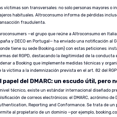
as víctimas son transversales: no solo personas mayores o in
iajeros habituales. Altroconsumo informa de pérdidas inclus
ransacción fraudulenta.
uroconsumers —el grupo que reúne a Altroconsumo en Italia
spaña y DECO en Portugal— ha enviado una notificación al 
donde tiene su sede Booking.com) con estas peticiones: inst
ormas del RGPD, destacando la ilegitimidad de la conducta e
rdenar a Booking que implemente medidas técnicas y organiza
 la víctima a la indemnización prevista en el art. 82 del RGP
l papel del DMARC: un escudo útil, pero no
 nivel técnico, existe un estándar internacional diseñado p
alsificación de correos electrónicos: el DMARC, acrónimo 
uthentication, Reporting and Conformance. Se trata de un 
ermite al propietario de un dominio —por ejemplo, booking.