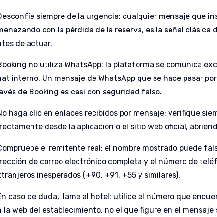
 Desconfíe siempre de la urgencia: cualquier mensaje que in
menazando con la pérdida de la reserva, es la señal clásica 
ntes de actuar.
 Booking no utiliza WhatsApp: la plataforma se comunica exc
hat interno. Un mensaje de WhatsApp que se hace pasar por 
ravés de Booking es casi con seguridad falso.
No haga clic en enlaces recibidos por mensaje: verifique sie
irectamente desde la aplicación o el sitio web oficial, abri
 Compruebe el remitente real: el nombre mostrado puede falsi
irección de correo electrónico completa y el número de telé
xtranjeros inesperados (+90, +91, +55 y similares).
 En caso de duda, llame al hotel: utilice el número que enc
n la web del establecimiento, no el que figure en el mensaj