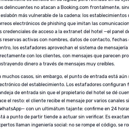
os delincuentes no atacan a Booking.com frontalmente, sin
l eslabón más vulnerable de la cadena: los establecimientos
orreos electrónicos de phishing que imitan las comunicacione
as credenciales de acceso a la extranet del hotel —el panel
as reservas activas con nombres, datos de contacto, fechas
entro, los estafadores aprovechan el sistema de mensajería
irectamente con los clientes, con mensajes que parecen prov
ustrayendo dinero a través de mensajes muy creíbles.
n muchos casos, sin embargo, el punto de entrada está aún m
lectrónico del establecimiento. Los estafadores configuran f
andeja de entrada sin que el propietario del hotel se dé cue
ace el resto: el cliente recibe el mensaje por varios canale
 WhatsApp— con un ultimátum tajante: confirme en 24 horas 
stá a punto de partir tiende a actuar sin verificar. Es exac
pertos llaman ingeniería social: no se rompe el código, se r