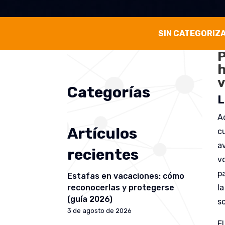
SIN CATEGORIZ
P
h
v
Categorías
L
A
Artículos
c
a
recientes
vo
p
Estafas en vacaciones: cómo
l
reconocerlas y protegerse
(guía 2026)
so
3 de agosto de 2026
E