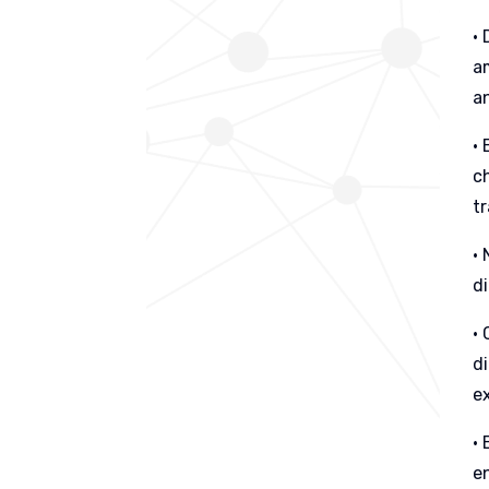
•
a
a
•
c
t
• 
d
•
d
e
•
e