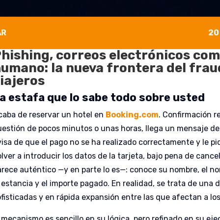
AR
20
hishing, correos electrónicos co
umano: la nueva frontera del fraud
iajeros
a estafa que lo sabe todo sobre usted
caba de reservar un hotel en
Booking.com
. Confirmación r
uestión de pocos minutos o unas horas, llega un mensaje de
visa de que el pago no se ha realizado correctamente y le pi
lver a introducir los datos de la tarjeta, bajo pena de cance
arece auténtico —y en parte lo es—: conoce su nombre, el no
a estancia y el importe pagado. En realidad, se trata de una
fisticadas y en rápida expansión entre las que afectan a los 
l mecanismo es sencillo en su lógica, pero refinado en su eje