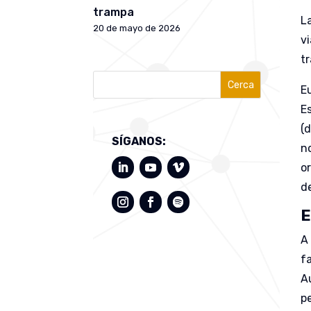
trampa
L
20 de mayo de 2026
v
t
Cerca
E
E
(
SÍGANOS:
n
o
de
E
A
f
A
p