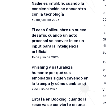
Nadie es infalible: cuando la
L
concienciación se encuentra
e
con la tecnología
c
30 de julio de 2026
l
El caso Galileu abre un nuevo
l
desafío: cuando un acto
d
procesal se convierte en un
d
input para la inteligencia
artificial
s
16 de julio de 2026
E
Phishing y naturaleza
e
humana: por qué sus
b
empleados siguen cayendo en
h
la trampa (y cómo cambiarlo)
y
2 de julio de 2026
e
Estafa en Booking: cuando la
ex
reserva se convierte en una