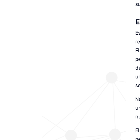
s
E
E
re
F
p
d
u
s
N
u
nu
El
p