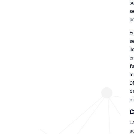
s
s
p
E
s
l
cr
fa
m
D
d
ni
C
L
a