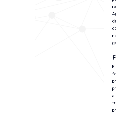
re
A
d
c
m
g
F
E
f
p
p
a
t
p