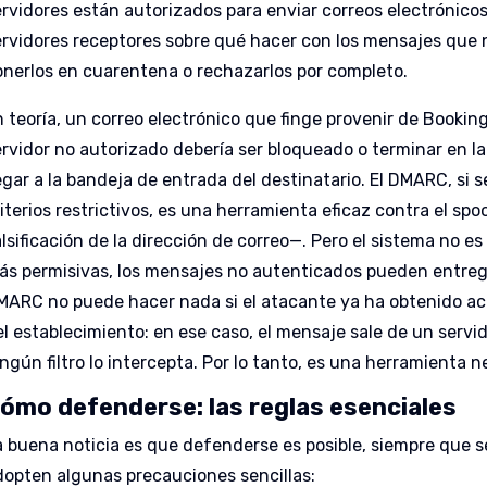
ervidores están autorizados para enviar correos electrónicos 
ervidores receptores sobre qué hacer con los mensajes que n
onerlos en cuarentena o rechazarlos por completo.
n teoría, un correo electrónico que finge provenir de Booki
ervidor no autorizado debería ser bloqueado o terminar en l
legar a la bandeja de entrada del destinatario. El DMARC, si
iterios restrictivos, es una herramienta eficaz contra el spo
lsificación de la dirección de correo—. Pero el sistema no es
ás permisivas, los mensajes no autenticados pueden entrega
MARC no puede hacer nada si el atacante ya ha obtenido acc
el establecimiento: en ese caso, el mensaje sale de un servid
ngún filtro lo intercepta. Por lo tanto, es una herramienta n
ómo defenderse: las reglas esenciales
a buena noticia es que defenderse es posible, siempre que s
dopten algunas precauciones sencillas: