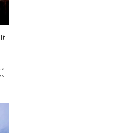
it
 de
es.