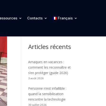
Catégories
essources
Contacts
Français
Articles récents
Arnaques en vacances :
comment les reconnaître et
s’en protéger (guide 2026)
3 août 2026
Personne n’est infaillible :
quand la sensibilisation
rencontre la technologie
30 juillet 2026