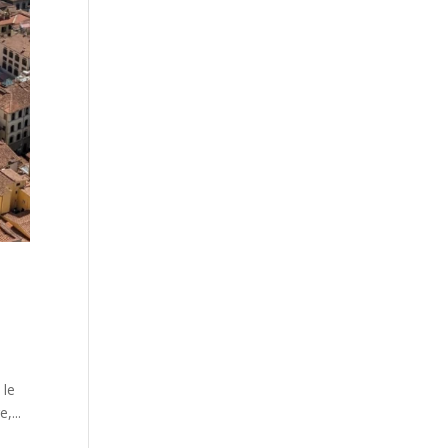
 le
,...