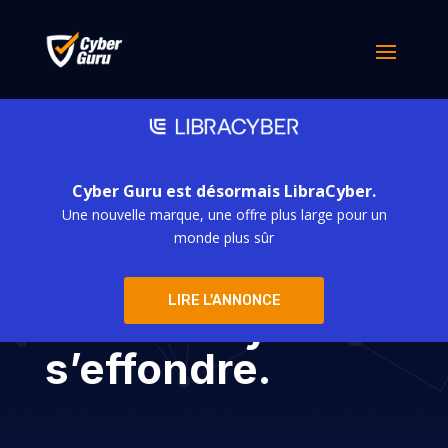
Cyber Guru est désormais LibraCyber.
Une nouvelle marque, une offre plus large pour un
Apple n’est plus
monde plus sûr
invincible, le
LIRE L'ANNONCE
dernier mythe
s’effondre.