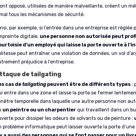
ront opposé, utilisées de manière malveillante, créent un m
 mal tous les mécanismes de sécurité.
nsi, par exemple, si l’entrée dans une entreprise est réglée
mpreinte digitale,
une personne non autorisée peut profit
ourtoisie d’un employé qui laisse la porte ouverte à l’i
olitesse peut entraîner une violation de données, un vol d’a
utrement préjudice à l’entreprise.
ttaque de tailgating
es cas de
tailgating
peuvent être de différents types
: 
i entre dans une zone et laisse la porte se fermer lentement 
enêtre temporelle dans laquelle une autre personne non auto
u
un peintre ou un charpentier
qui travaillent dans un b
uverte pour dissiper les odeurs de solvants ou de peinture ;
n problème informatique peut laisser ouverte la porte d’une
l y a aussi des personnes qui se font passer pour un l