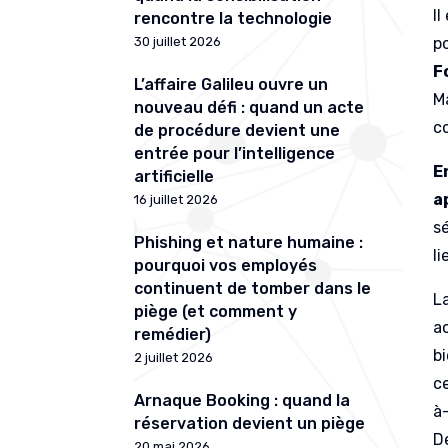
Il
rencontre la technologie
p
30 juillet 2026
F
L’affaire Galileu ouvre un
M
nouveau défi : quand un acte
c
de procédure devient une
entrée pour l’intelligence
E
artificielle
a
16 juillet 2026
s
Phishing et nature humaine :
li
pourquoi vos employés
continuent de tomber dans le
L
piège (et comment y
ac
remédier)
b
2 juillet 2026
c
Arnaque Booking : quand la
à-
réservation devient un piège
De
20 mai 2026