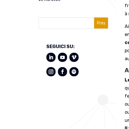
f
à
Près
Ai
e
c
SEGUICI SU:
p
a
A
L
qu
f
o
o
u
I