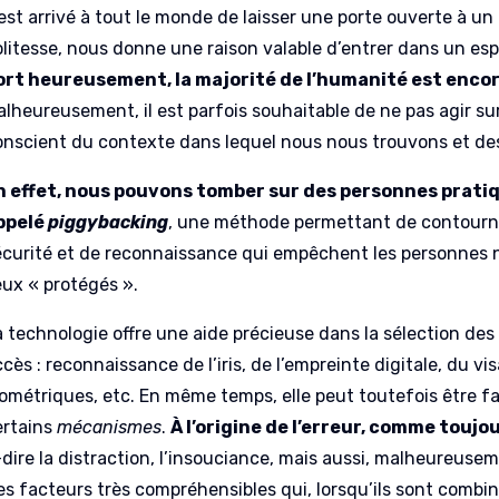
 est arrivé à tout le monde de laisser une porte ouverte à un
olitesse, nous donne une raison valable d’entrer dans un es
ort heureusement, la majorité de l’humanité est encor
alheureusement, il est parfois souhaitable de ne pas agir su
onscient du contexte dans lequel nous nous trouvons et de
n effet, nous pouvons tomber sur des personnes prati
ppelé
piggybacking
, une méthode permettant de contourn
écurité et de reconnaissance qui empêchent les personnes n
eux « protégés ».
a technologie offre une aide précieuse dans la sélection des
cès : reconnaissance de l’iris, de l’empreinte digitale, du v
iométriques, etc. En même temps, elle peut toutefois être 
ertains
mécanismes
.
À l’origine de l’erreur, comme toujou
dire la distraction, l’insouciance, mais aussi, malheureusemen
s facteurs très compréhensibles qui, lorsqu’ils sont combiné