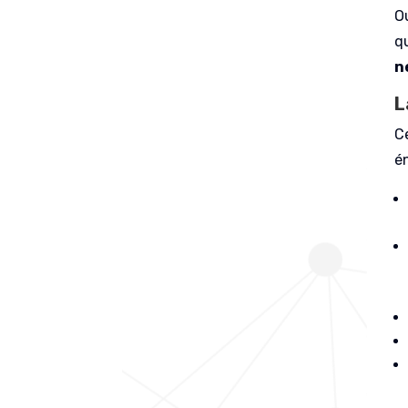
O
qu
n
L
C
é