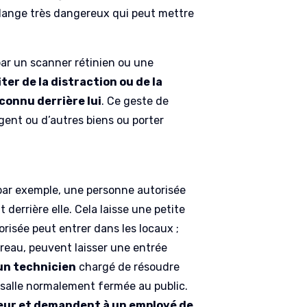
élange très dangereux qui peut mettre
 par un scanner rétinien ou une
er de la distraction ou de la
nconnu derrière lui
. Ce geste de
rgent ou d’autres biens ou porter
par exemple, une personne autorisée
derrière elle. Cela laisse une petite
risée peut entrer dans les locaux ;
ureau, peuvent laisser une entrée
un technicien
chargé de résoudre
 salle normalement fermée au public.
ivreur et demandent à un employé de