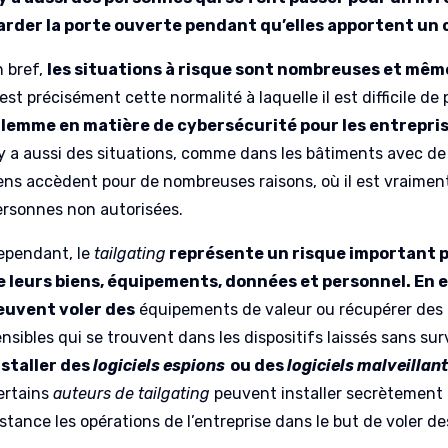
arder la porte ouverte pendant qu’elles apportent un c
n bref,
les situations à risque sont nombreuses et mêm
est précisément cette normalité à laquelle il est difficile de
ilemme en matière de cybersécurité pour les entrepri
l y a aussi des situations, comme dans les bâtiments avec
ns accèdent pour de nombreuses raisons, où il est vraiment d
ersonnes non autorisées.
ependant, le
tailgating
représente un risque important po
e leurs biens, équipements, données et personnel. En e
euvent voler des
équipements de valeur ou récupérer des
nsibles qui se trouvent dans les dispositifs laissés sans surv
nstaller des
logiciels espions
ou des
logiciels malveillan
ertains
auteurs de tailgating
peuvent installer secrètement 
stance les opérations de l’entreprise dans le but de voler d