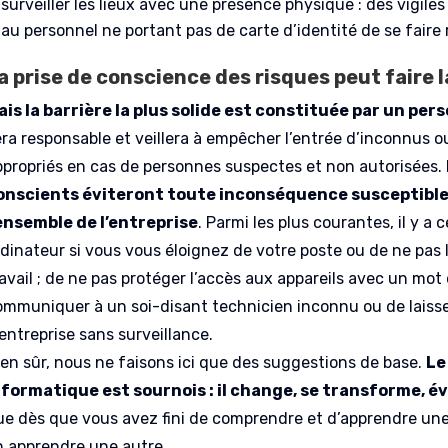
surveiller les lieux avec une présence physique : des vigi
au personnel ne portant pas de carte d’identité de se faire 
a prise de conscience des risques peut faire l
ais la barrière la plus solide est constituée par un pe
era responsable et veillera à empêcher l’entrée d’inconnus o
ppropriés en cas de personnes suspectes et non autorisées.
onscients éviteront toute inconséquence susceptible
’ensemble de l’entreprise
. Parmi les plus courantes, il y a 
dinateur si vous vous éloignez de votre poste ou de ne pas l’
avail ; de ne pas protéger l’accès aux appareils avec un mot
ommuniquer à un soi-disant technicien inconnu ou de laiss
entreprise sans surveillance.
ien sûr, nous ne faisons ici que des suggestions de base.
Le
nformatique est sournois : il change, se transforme, 
ue dès que vous avez fini de comprendre et d’apprendre u
n apprendre une autre.