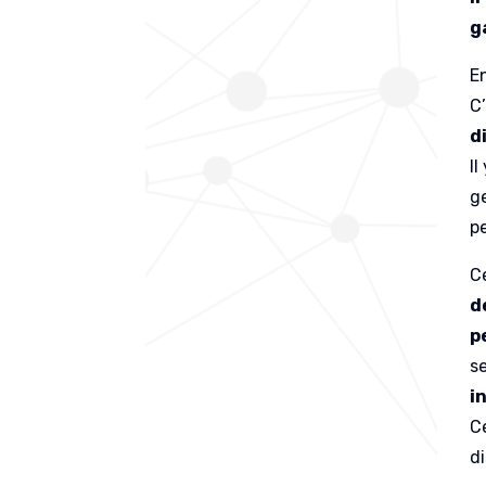
g
E
C’
d
I
ge
p
C
d
p
se
i
C
di