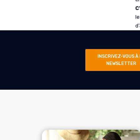
C
l
d’
INSCRIVEZ-VOUS À
NEWSLETTER