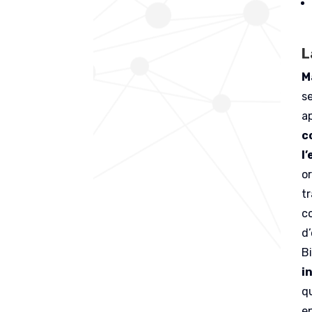
L
M
s
a
c
l
or
tr
c
d’
B
i
q
e