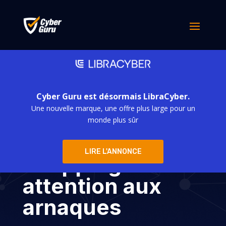
Cyber Guru est désormais LibraCyber.
Une nouvelle marque, une offre plus large pour un
Noël : la période
monde plus sûr
pour faire du
LIRE L'ANNONCE
shopping. Mais
attention aux
arnaques