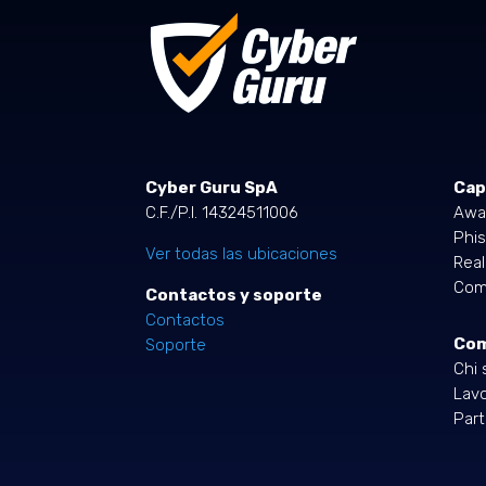
Cyber Guru SpA
Cap
C.F./P.I. 14324511006
Awa
Phis
Ver todas las ubicaciones
Rea
Comp
Contactos y soporte
Contactos
Co
Soporte
Chi 
Lavo
Part