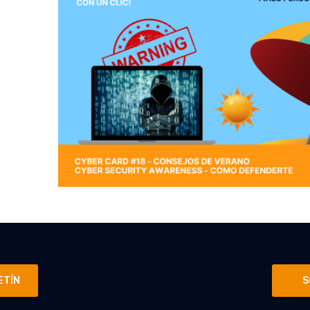
ETÍN
S