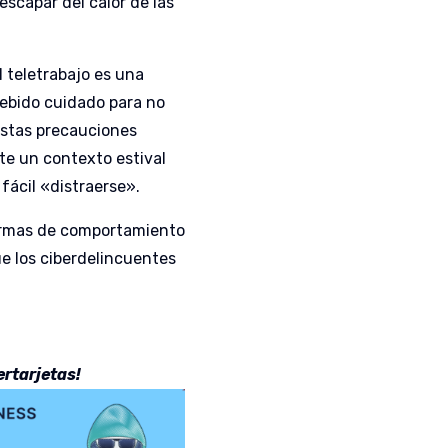
scapar del calor de las
 teletrabajo es una
debido cuidado para no
 Estas precauciones
e un contexto estival
fácil «distraerse».
normas de comportamiento
ue los ciberdelincuentes
ertarjetas!